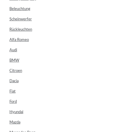
Beleuchtung
Scheinwerfer
Rückleuchten
Alfa Romeo
Audi
BMW
Citroen
Dacia
Fiat
Ford
Hyundai
Mazda