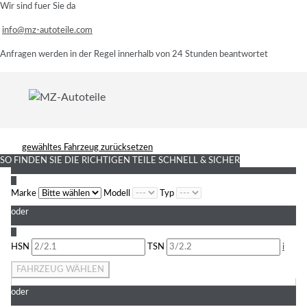
Wir sind fuer Sie da
info@mz-autoteile.com
Anfragen werden in der Regel innerhalb von 24 Stunden beantwortet
gewähltes Fahrzeug zurücksetzen
SO FINDEN SIE DIE RICHTIGEN TEILE
SCHNELL & SICHER
1
Marke
Modell
Typ
oder
2
HSN
TSN
i
FAHRZEUG WÄHLEN
oder