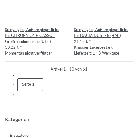
Spiegelglas, Außenspiegel links
Spiegelglas, Außenspiegel links
für CITROËN C4 PICASSO I
für DACIA DUSTER (HM_)
Großraumlimousine (UD_)
21,18 €
*
13,22 €
*
Knapper Lagerbestand
Momentan nicht verfügbar
Lieferzeit: 1 - 3 Werktage
Artikel 1 - 10 von 61
Seite
1
Kategorien
Ersatzteile