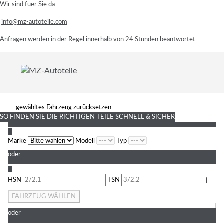
Wir sind fuer Sie da
info@mz-autoteile.com
Anfragen werden in der Regel innerhalb von 24 Stunden beantwortet
gewähltes Fahrzeug zurücksetzen
SO FINDEN SIE DIE RICHTIGEN TEILE
SCHNELL & SICHER
1
Marke
Modell
Typ
oder
2
HSN
TSN
i
FAHRZEUG WÄHLEN
oder