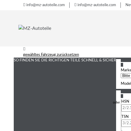
info@mz-autoteile.com
info@mz-autoteile.com
Ne
gewähltes Fahrzeug zurücksetzen
SO FINDEN SIE DIE RICHTIGEN TEILE
SCHNELL & SICHER
1
Mark
Model
2
HSN
TSN