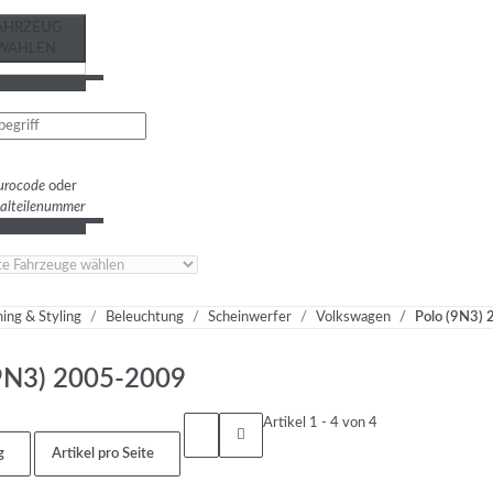
AHRZEUG
WÄHLEN
urocode
oder
nalteilenummer
ing & Styling
Beleuchtung
Scheinwerfer
Volkswagen
Polo (9N3)
9N3) 2005-2009
Artikel 1 - 4 von 4
g
Artikel pro Seite