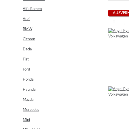
Alfa Romeo
AUSVER
Audi
BMW
Citroen
Dacia
Fiat
Ford
Honda
Hyundai
Mazda
Mercedes
Mini