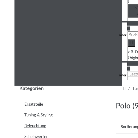
i
F
3
z.B.
E
Origi
4
Kategorien
Tun
Ersatzteile
Polo (
Tuning & Styling
Beleuchtung
Sortierun
Scheinwerfer