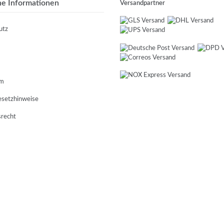
he Informationen
Versandpartner
utz
um
esetzhinweise
srecht