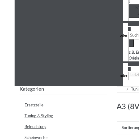
i
F
3
z.B.
E
Origi
4
Kategorien
Tuni
Ersatzteile
A3 (8V
Tuning & Styling
Beleuchtung
Sortierun
Scheinwerfer