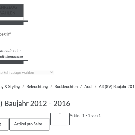
AHRZEUG
WÄHLEN
urocode
oder
nalteilenummer
ng & Styling
Beleuchtung
Rückleuchten
Audi
A3 (8V) Baujahr 201
) Baujahr 2012 - 2016
Artikel 1 - 1 von 1
g
Artikel pro Seite