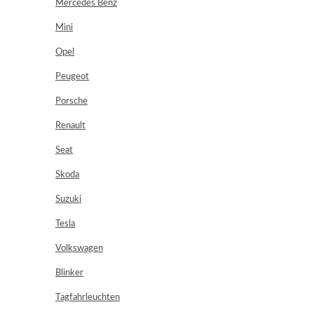
Mercedes Benz
Mini
Opel
Peugeot
Porsche
Renault
Seat
Skoda
Suzuki
Tesla
Volkswagen
Blinker
Tagfahrleuchten