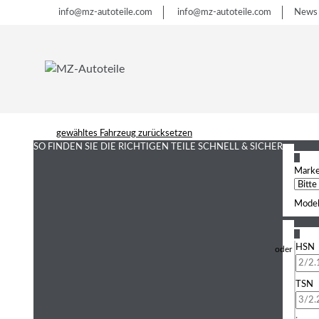
info@mz-autoteile.com
info@mz-autoteile.com
News
gewähltes Fahrzeug zurücksetzen
SO FINDEN SIE DIE RICHTIGEN TEILE
SCHNELL & SICHER
1
Mark
Model
2
HSN
TSN