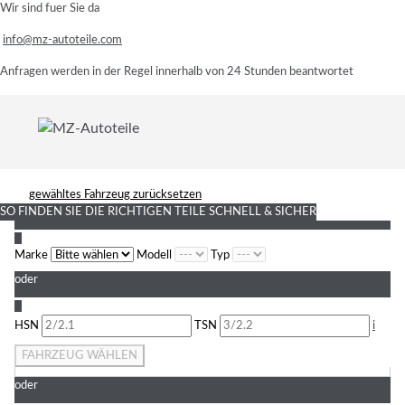
Wir sind fuer Sie da
info@mz-autoteile.com
Anfragen werden in der Regel innerhalb von 24 Stunden beantwortet
gewähltes Fahrzeug zurücksetzen
SO FINDEN SIE DIE RICHTIGEN TEILE
SCHNELL & SICHER
1
Marke
Modell
Typ
oder
2
HSN
TSN
i
FAHRZEUG WÄHLEN
oder