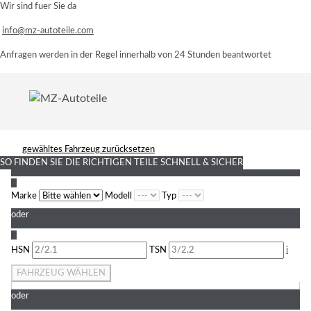
Wir sind fuer Sie da
info@mz-autoteile.com
Anfragen werden in der Regel innerhalb von 24 Stunden beantwortet
gewähltes Fahrzeug zurücksetzen
SO FINDEN SIE DIE RICHTIGEN TEILE
SCHNELL & SICHER
1
Marke
Modell
Typ
oder
2
HSN
TSN
i
FAHRZEUG WÄHLEN
oder