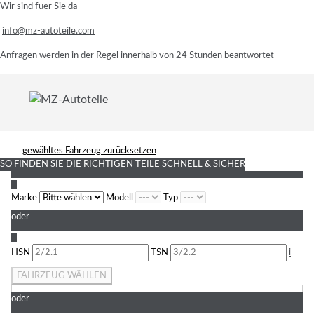
Wir sind fuer Sie da
info@mz-autoteile.com
Anfragen werden in der Regel innerhalb von 24 Stunden beantwortet
gewähltes Fahrzeug zurücksetzen
SO FINDEN SIE DIE RICHTIGEN TEILE
SCHNELL & SICHER
1
Marke
Modell
Typ
oder
2
HSN
TSN
i
FAHRZEUG WÄHLEN
oder