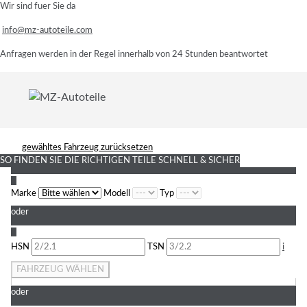
Wir sind fuer Sie da
info@mz-autoteile.com
Anfragen werden in der Regel innerhalb von 24 Stunden beantwortet
gewähltes Fahrzeug zurücksetzen
SO FINDEN SIE DIE RICHTIGEN TEILE
SCHNELL & SICHER
1
Marke
Modell
Typ
oder
2
HSN
TSN
i
FAHRZEUG WÄHLEN
oder