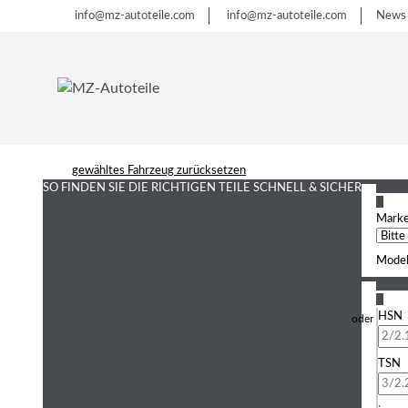
info@mz-autoteile.com
info@mz-autoteile.com
News
gewähltes Fahrzeug zurücksetzen
SO FINDEN SIE DIE RICHTIGEN TEILE
SCHNELL & SICHER
1
Mark
Model
2
HSN
TSN