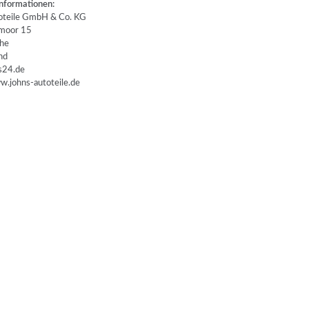
nformationen:
teile GmbH & Co. KG
oor 15
he
nd
24.de
.johns-autoteile.de