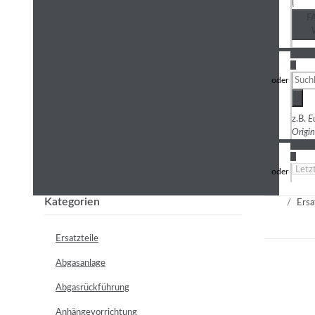
i
F
3
z.B.
E
Origi
4
Kategorien
Ersa
Ersatzteile
Abgasanlage
Abgasrückführung
Anhängevorrichtung