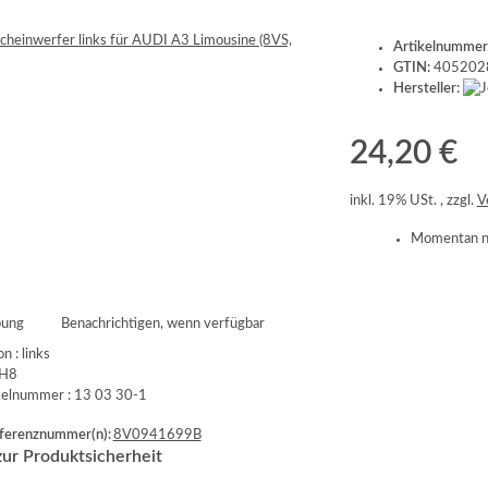
Artikelnummer
GTIN:
405202
Hersteller:
24,20 €
inkl. 19% USt. , zzgl.
V
Momentan ni
bung
Benachrichtigen, wenn verfügbar
n : links
 H8
ikelnummer : 13 03 30-1
erenznummer(n):
8V0941699B
ur Produktsicherheit