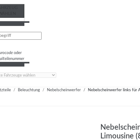
AHRZEUG
WÄHLEN
urocode
oder
nalteilenummer
tzteile
Beleuchtung
Nebelscheinwerfer
Nebelscheinwerfer links für
Nebelschein
Limousine 