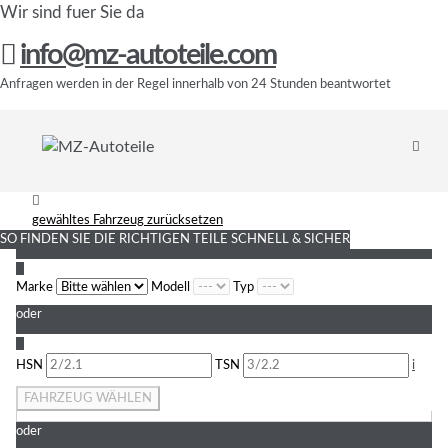
Wir sind fuer Sie da
info@mz-autoteile.com
Anfragen werden in der Regel innerhalb von 24 Stunden beantwortet
gewähltes Fahrzeug zurücksetzen
SO FINDEN SIE DIE RICHTIGEN TEILE
SCHNELL & SICHER
1
Marke
Modell
Typ
oder
2
HSN
TSN
i
FAHRZEUG WÄHLEN
oder