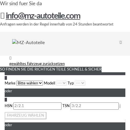
Wir sind fuer Sie da
info@mz-autoteile.com
Anfragen werden in der Regel innerhalb von 24 Stunden beantwortet
gewähltes Fahrzeug zurücksetzen
SO FINDEN SIE DIE RICHTIGEN TEILE
SCHNELL & SICHER
1
Marke
Modell
Typ
oder
2
HSN
TSN
i
FAHRZEUG WÄHLEN
oder