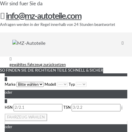
Wir sind fuer Sie da
info@mz-autoteile.com
Anfragen werden in der Regel innerhalb von 24 Stunden beantwortet
gewähltes Fahrzeug zurücksetzen
SO FINDEN SIE DIE RICHTIGEN TEILE
SCHNELL & SICHER
1
Marke
Modell
Typ
oder
2
HSN
TSN
i
FAHRZEUG WÄHLEN
oder