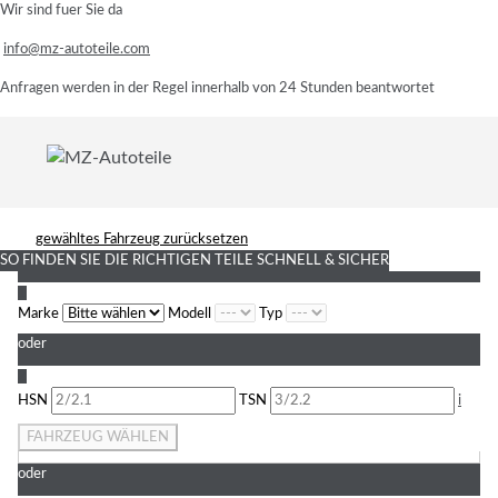
Wir sind fuer Sie da
info@mz-autoteile.com
Anfragen werden in der Regel innerhalb von 24 Stunden beantwortet
gewähltes Fahrzeug zurücksetzen
SO FINDEN SIE DIE RICHTIGEN TEILE
SCHNELL & SICHER
1
Marke
Modell
Typ
oder
2
HSN
TSN
i
FAHRZEUG WÄHLEN
oder