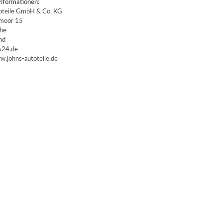
nformationen:
teile GmbH & Co. KG
oor 15
he
nd
24.de
.johns-autoteile.de