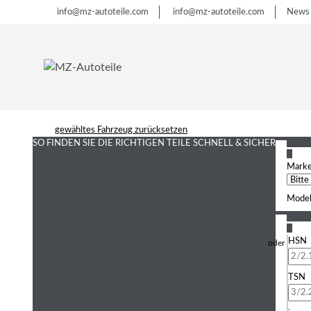
info@mz-autoteile.com
info@mz-autoteile.com
News
gewähltes Fahrzeug zurücksetzen
SO FINDEN SIE DIE RICHTIGEN TEILE
SCHNELL & SICHER
1
Mark
Model
2
HSN
TSN