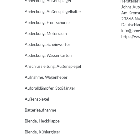
Abdeckung, Außenspiegel
Herstelleri
Johns Auto
Abdeckung, Außenspiegelhalter
Am Kronsm
23866 Na
Abdeckung, Frontschürze
Deutschla
info@johns
Abdeckung, Motorraum
https://www
Abdeckung, Scheinwerfer
Abdeckung, Wasserkasten
Anschlussleitung, Außenspiegel
Aufnahme, Wagenheber
Aufpralldämpfer, Stoßfänger
Außenspiegel
Batterieaufnahme
Blende, Heckklappe
Blende, Kühlergitter