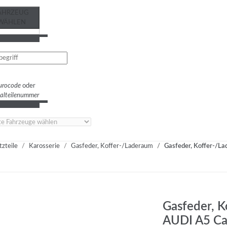
AHRZEUG
WÄHLEN
urocode
oder
nalteilenummer
tzteile
Karosserie
Gasfeder, Koffer-/Laderaum
Gasfeder, Koffer-/La
Gasfeder, K
AUDI A5 Cab