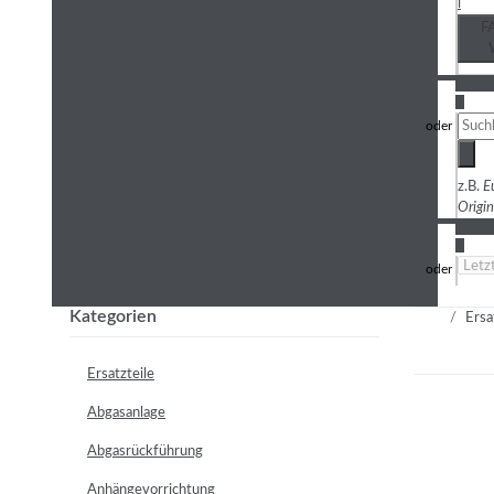
i
F
3
z.B.
E
Origi
4
Kategorien
Ersa
Ersatzteile
Abgasanlage
Abgasrückführung
Anhängevorrichtung