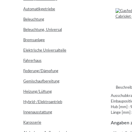
Automatikgetriebe
Beleuchtung
Beleuchtung, Universal
Bremsanlage
Elektrische Universalteile
Fahrerhaus
Federung/Dämpfung
Gemischaufbereitung
Beschrei
Heizung/Lüftung
Ausschubkraf
Einbaupositio
Hybrid-/Elektroantrieb
Hub [mm] : 
Innenausstattung
Länge [mm] 
Angaben z
Karosserie