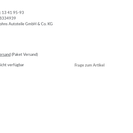
:
13 41 95-93
8334939
ersand
(Paket Versand)
cht verfügbar
Frage zum Artikel