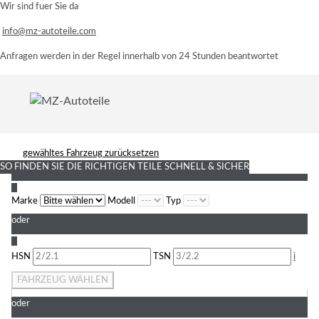
Wir sind fuer Sie da
info@mz-autoteile.com
Anfragen werden in der Regel innerhalb von 24 Stunden beantwortet
gewähltes Fahrzeug zurücksetzen
SO FINDEN SIE DIE RICHTIGEN TEILE
SCHNELL & SICHER
1
Marke
Modell
Typ
oder
2
HSN
TSN
i
FAHRZEUG WÄHLEN
oder