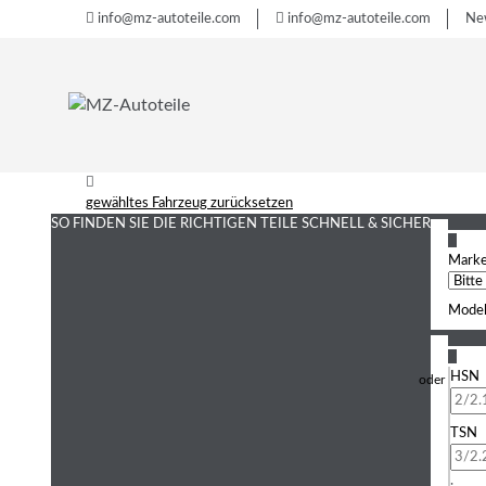
info@mz-autoteile.com
info@mz-autoteile.com
Ne
gewähltes Fahrzeug zurücksetzen
SO FINDEN SIE DIE RICHTIGEN TEILE
SCHNELL & SICHER
1
Mark
Model
2
HSN
TSN