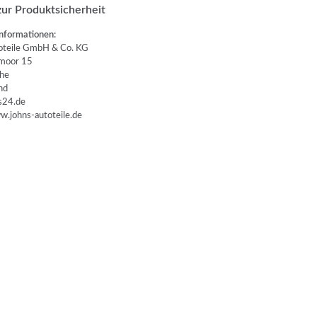
ur Produktsicherheit
nformationen:
teile GmbH & Co. KG
oor 15
he
nd
24.de
.johns-autoteile.de