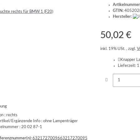
Artikelnummer
GTIN:
405202
Hersteller:
50,02 €
inkl. 19% USt. , zzgl.
V
Knapper L
Lieferzeit:
1
bung
n : rechts
rtikel/Ergänzende Info : ohne Lampenträger
ikelnummer : 20 02 87-1
erenznummer(n):
63217270096
63217270095