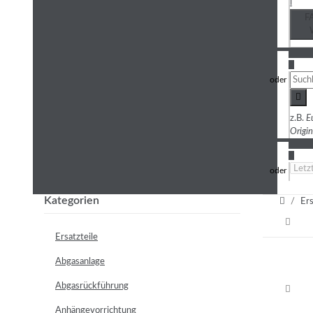
i
F
3
z.B.
E
Origi
4
Kategorien
Ers
Ersatzteile
Abgasanlage
Abgasrückführung
Anhängevorrichtung