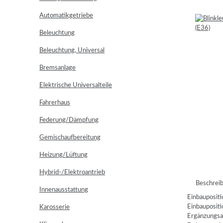
Automatikgetriebe
Beleuchtung
Beleuchtung, Universal
Bremsanlage
Elektrische Universalteile
Fahrerhaus
Federung/Dämpfung
Gemischaufbereitung
Heizung/Lüftung
Hybrid-/Elektroantrieb
Beschrei
Innenausstattung
Einbaupositio
Einbaupositi
Karosserie
Ergänzungsa