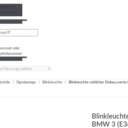
AHRZEUG
WÄHLEN
urocode
oder
nalteilenummer
tzteile
Signalanlage
Blinkleuchte
Blinkleuchte seitlicher Einbau,vorn
Blinkleuchte
BMW 3 (E3