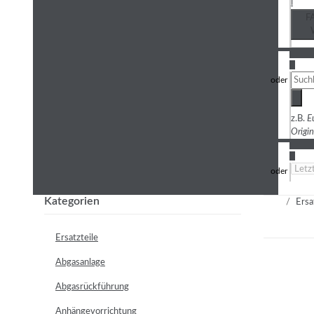
i
F
3
z.B.
E
Origi
4
Kategorien
Ersa
Ersatzteile
Abgasanlage
Abgasrückführung
Anhängevorrichtung