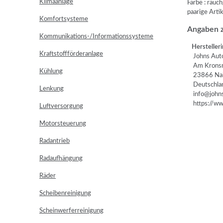
Klimaanlage
Farbe : rauc
paarige Art
Komfortsysteme
Angaben z
Kommunikations-/Informationssysteme
Herstelleri
Kraftstoffförderanlage
Johns Auto
Am Kronsm
Kühlung
23866 Na
Deutschla
Lenkung
info@johns
https://www
Luftversorgung
Motorsteuerung
Radantrieb
Radaufhängung
Räder
Scheibenreinigung
Scheinwerferreinigung