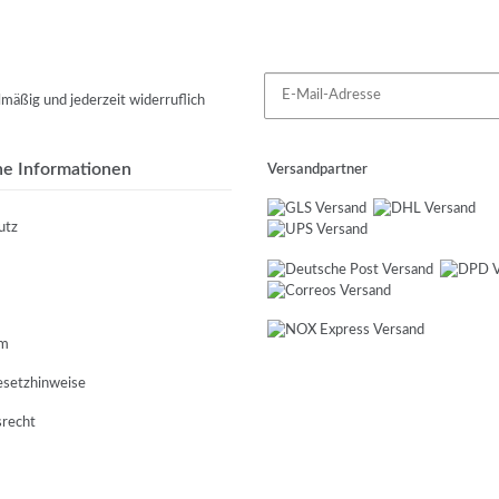
mäßig und jederzeit widerruflich
he Informationen
Versandpartner
utz
um
esetzhinweise
srecht