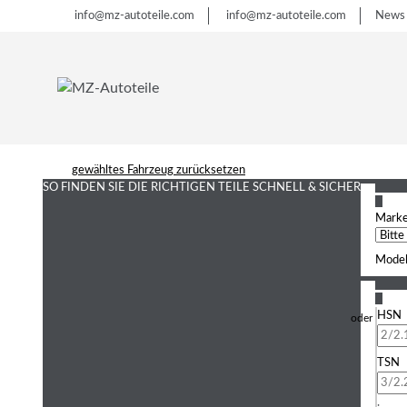
info@mz-autoteile.com
info@mz-autoteile.com
News
gewähltes Fahrzeug zurücksetzen
SO FINDEN SIE DIE RICHTIGEN TEILE
SCHNELL & SICHER
1
Mark
Model
2
HSN
TSN