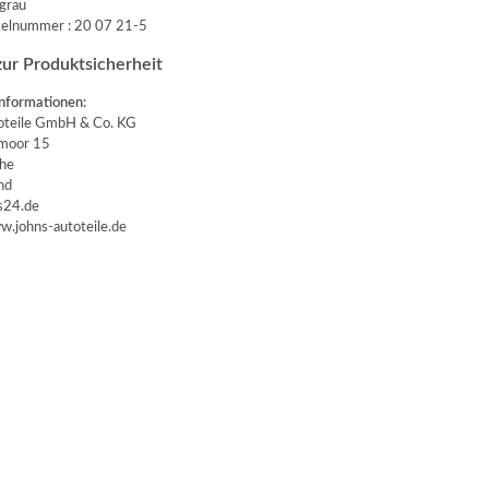
hgrau
ikelnummer : 20 07 21-5
ur Produktsicherheit
nformationen:
teile GmbH & Co. KG
oor 15
he
nd
24.de
.johns-autoteile.de