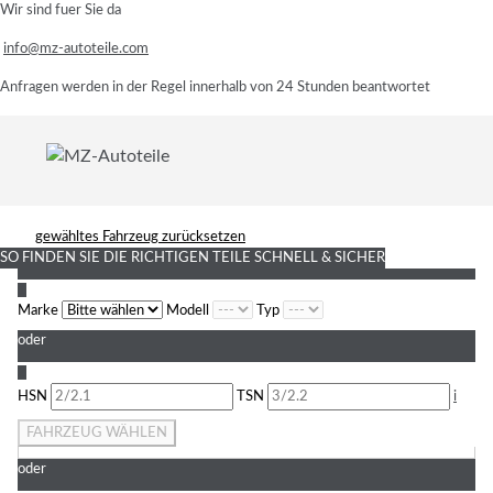
Wir sind fuer Sie da
info@mz-autoteile.com
Anfragen werden in der Regel innerhalb von 24 Stunden beantwortet
gewähltes Fahrzeug zurücksetzen
SO FINDEN SIE DIE RICHTIGEN TEILE
SCHNELL & SICHER
1
Marke
Modell
Typ
oder
2
HSN
TSN
i
FAHRZEUG WÄHLEN
oder