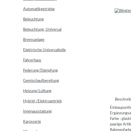
Automatikgetriebe
Beleuchtung
Beleuchtung, Universal
Bremsanlage
Elektrische Universalteile
Fahrerhaus
Federung/Dämpfung
Gemischaufbereitung
Heizung/Lüftung
Beschrei
Hybrid-/Elektroantrieb
Einbaupositio
Innenausstattung
Ergänzungsa
Farbe : glask
Karosserie
paarige Art
Rahmenfarbe 