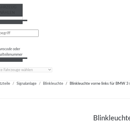
AHRZEUG
WÄHLEN
urocode
oder
nalteilenummer
tzteile
Signalanlage
Blinkleuchte
Blinkleuchte vorne links für BMW 3 
Blinkleucht