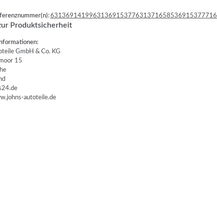
erenznummer(n):
63136914199
63136915377
63137165853
6915377
716
ur Produktsicherheit
nformationen:
teile GmbH & Co. KG
oor 15
he
nd
24.de
.johns-autoteile.de