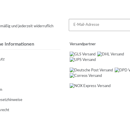
mäßig und jederzeit widerruflich
he Informationen
Versandpartner
utz
um
esetzhinweise
srecht