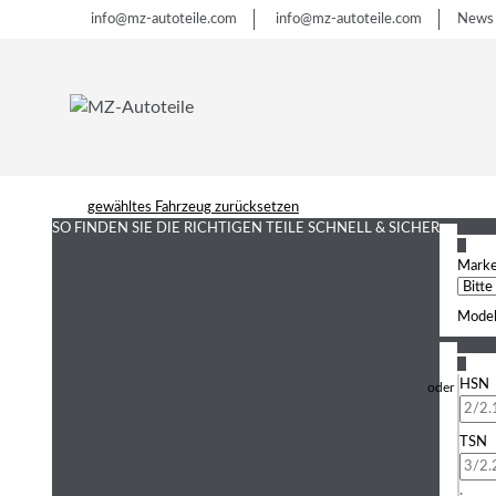
info@mz-autoteile.com
info@mz-autoteile.com
News
gewähltes Fahrzeug zurücksetzen
SO FINDEN SIE DIE RICHTIGEN TEILE
SCHNELL & SICHER
1
Mark
Model
2
HSN
TSN