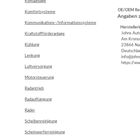
Klimaanlage
OE/OEM Ref
Komfortsysteme
Angaben z
Kommunikations-/Informationssysteme
Herstelleri
Johns Auto
Kraftstoffförderanlage
Am Kronsm
Kühlung
23866 Na
Deutschla
Lenkung
info@johns
https://www
Luftversorgung
Motorsteuerung
Radantrieb
Radaufhängung
Räder
Scheibenreinigung
Scheinwerferreinigung