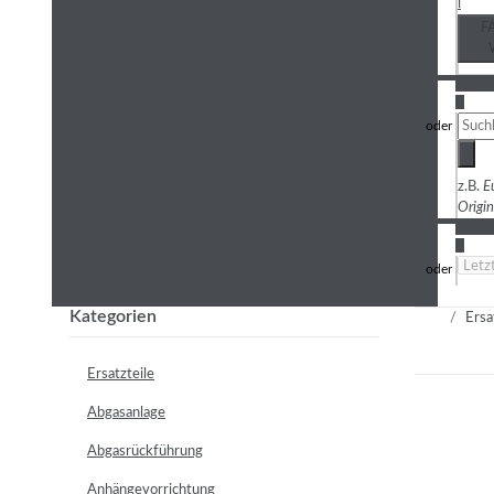
i
F
3
z.B.
E
Origi
4
Kategorien
Ersa
Ersatzteile
Abgasanlage
Abgasrückführung
Anhängevorrichtung