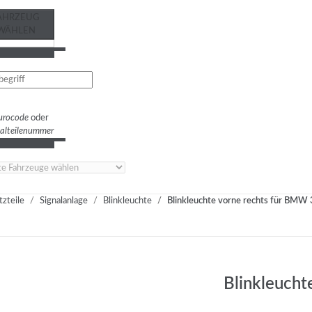
AHRZEUG
WÄHLEN
urocode
oder
nalteilenummer
tzteile
Signalanlage
Blinkleuchte
Blinkleuchte vorne rechts für BMW 
Blinkleucht