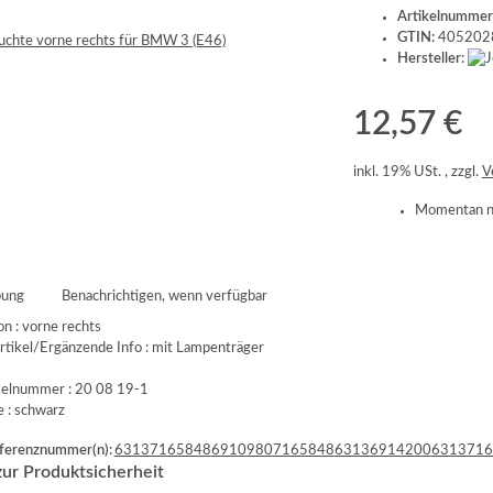
Artikelnummer
GTIN:
405202
Hersteller:
12,57 €
inkl. 19% USt. , zzgl.
V
Momentan ni
bung
Benachrichtigen, wenn verfügbar
on : vorne rechts
tikel/Ergänzende Info : mit Lampenträger
ikelnummer : 20 08 19-1
 : schwarz
erenznummer(n):
63137165848
6910980
7165848
63136914200
6313716
ur Produktsicherheit