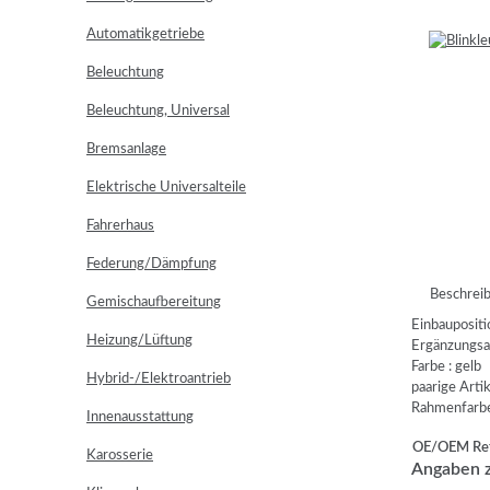
Automatikgetriebe
Beleuchtung
Beleuchtung, Universal
Bremsanlage
Elektrische Universalteile
Fahrerhaus
Federung/Dämpfung
Beschrei
Gemischaufbereitung
Einbaupositi
Heizung/Lüftung
Ergänzungsar
Farbe : gelb
Hybrid-/Elektroantrieb
paarige Art
Rahmenfarbe
Innenausstattung
OE/OEM Ref
Karosserie
Angaben z