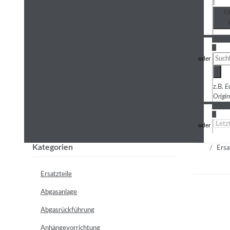
i
F
3
z.B.
E
Origi
4
Kategorien
Ersa
Ersatzteile
Abgasanlage
Abgasrückführung
Anhängevorrichtung