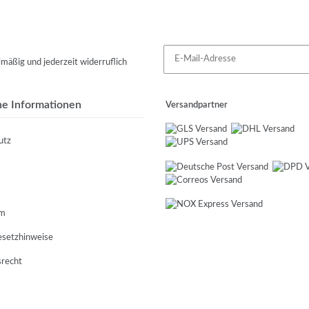
mäßig und jederzeit widerruflich
he Informationen
Versandpartner
utz
um
esetzhinweise
srecht