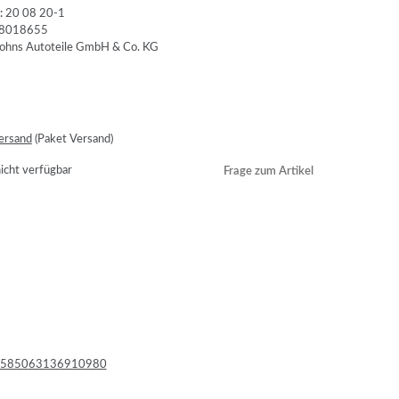
:
20 08 20-1
8018655
ersand
(Paket Versand)
cht verfügbar
Frage zum Artikel
5850
63136910980