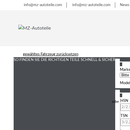
info@mz-autoteile.com
info@mz-autoteile.com
News
gewähltes Fahrzeug zurücksetzen
SO FINDEN SIE DIE RICHTIGEN TEILE
SCHNELL & SICHER
1
Mark
Model
2
HSN
TSN