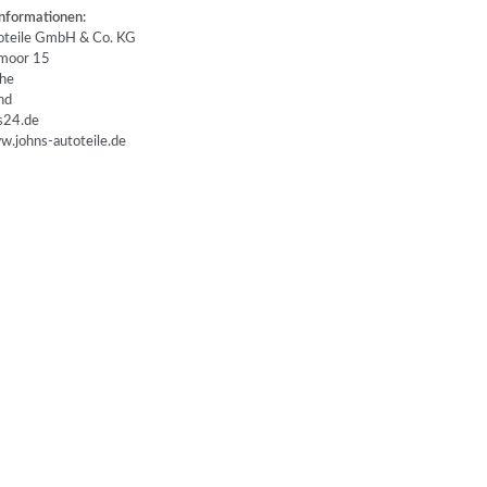
nformationen:
teile GmbH & Co. KG
oor 15
he
nd
24.de
.johns-autoteile.de