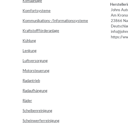
Klimaanlage
Herstelleri
Johns Auto
Komfortsysteme
Am Kronsm
Kommunikations-/Informationssysteme
23866 Na
Deutschla
Kraftstoffförderanlage
info@johns
https://www
Kühlung
Lenkung
Luftversorgung
Motorsteuerung
Radantrieb
Radaufhängung
Räder
Scheibenreinigung
Scheinwerferreinigung