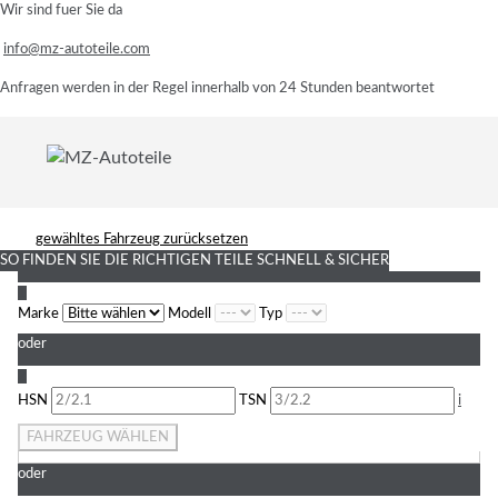
Wir sind fuer Sie da
info@mz-autoteile.com
Anfragen werden in der Regel innerhalb von 24 Stunden beantwortet
gewähltes Fahrzeug zurücksetzen
SO FINDEN SIE DIE RICHTIGEN TEILE
SCHNELL & SICHER
1
Marke
Modell
Typ
oder
2
HSN
TSN
i
FAHRZEUG WÄHLEN
oder