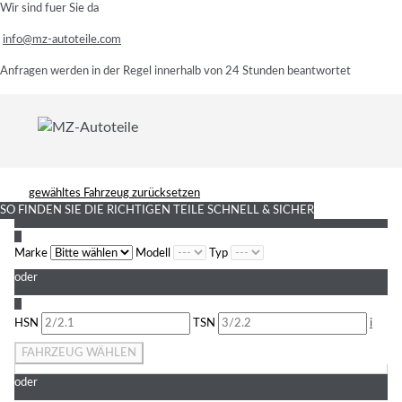
Wir sind fuer Sie da
info@mz-autoteile.com
Anfragen werden in der Regel innerhalb von 24 Stunden beantwortet
gewähltes Fahrzeug zurücksetzen
SO FINDEN SIE DIE RICHTIGEN TEILE
SCHNELL & SICHER
1
Marke
Modell
Typ
oder
2
HSN
TSN
i
FAHRZEUG WÄHLEN
oder