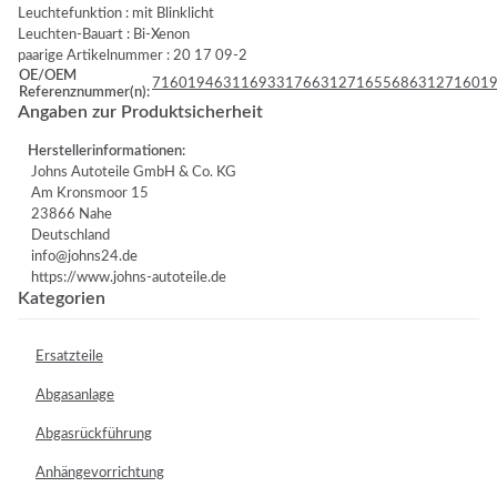
Leuchtefunktion : mit Blinklicht
Leuchten-Bauart : Bi-Xenon
paarige Artikelnummer : 20 17 09-2
OE/OEM
7160194
63116933176
63127165568
631271601
Referenznummer(n):
Angaben zur Produktsicherheit
Herstellerinformationen:
Johns Autoteile GmbH & Co. KG
Am Kronsmoor 15
23866 Nahe
Deutschland
info@johns24.de
https://www.johns-autoteile.de
Kategorien
Ersatzteile
Abgasanlage
Abgasrückführung
Anhängevorrichtung