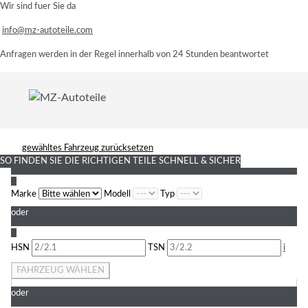
Wir sind fuer Sie da
info@mz-autoteile.com
Anfragen werden in der Regel innerhalb von 24 Stunden beantwortet
gewähltes Fahrzeug zurücksetzen
SO FINDEN SIE DIE RICHTIGEN TEILE
SCHNELL & SICHER
1
Marke
Modell
Typ
oder
2
HSN
TSN
i
FAHRZEUG WÄHLEN
oder