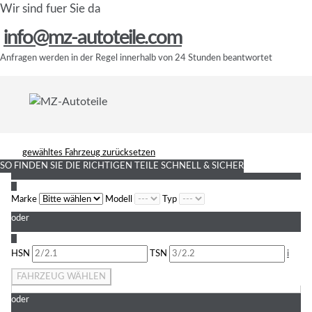
Wir sind fuer Sie da
info@mz-autoteile.com
Anfragen werden in der Regel innerhalb von 24 Stunden beantwortet
gewähltes Fahrzeug zurücksetzen
SO FINDEN SIE DIE RICHTIGEN TEILE
SCHNELL & SICHER
1
Marke
Modell
Typ
oder
2
HSN
TSN
i
FAHRZEUG WÄHLEN
oder